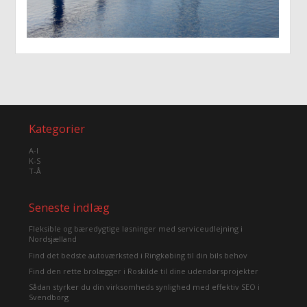
Kategorier
A-I
K-S
T-Å
Seneste indlæg
Fleksible og bæredygtige løsninger med serviceudlejning i
Nordsjælland
Find det bedste autoværksted i Ringkøbing til din bils behov
Find den rette brolægger i Roskilde til dine udendørsprojekter
Sådan styrker du din virksomheds synlighed med effektiv SEO i
Svendborg