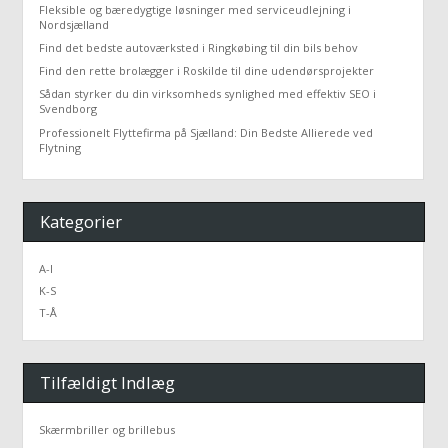
Fleksible og bæredygtige løsninger med serviceudlejning i
Nordsjælland
Find det bedste autoværksted i Ringkøbing til din bils behov
Find den rette brolægger i Roskilde til dine udendørsprojekter
Sådan styrker du din virksomheds synlighed med effektiv SEO i
Svendborg
Professionelt Flyttefirma på Sjælland: Din Bedste Allierede ved
Flytning
Kategorier
A-I
K-S
T-Å
Tilfældigt Indlæg
Skærmbriller og brillebus