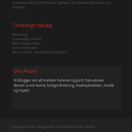
Professionelt Flyttefirma på Sjælland: Din Bedste Allierede ved
Flytning
Tilfældigt indlæg
Planering
Knowledge Cotton
Maler København
Den bedste grill
Børne musik ved Carsten Knudsen
Om Avioni
Vi blogger om alt mellem himmel og jord. Derudover
skriver vi om kunst, boligindretning, madoplevelser, mode
og rejser.
Copyright © Alle rettigheder forbeholdes 2026. Avioni