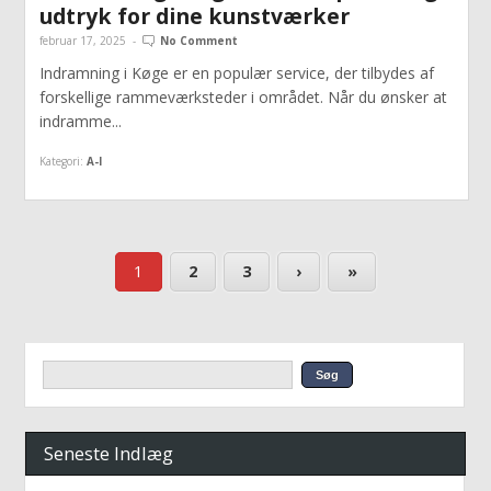
udtryk for dine kunstværker
februar 17, 2025
-
No Comment
Indramning i Køge er en populær service, der tilbydes af
forskellige rammeværksteder i området. Når du ønsker at
indramme...
Kategori:
A-I
1
2
3
›
»
Seneste Indlæg