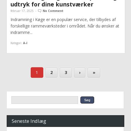
udtryk for dine kunstværker
februar 17, 2025
-
No Comment
Indramning i Køge er en populær service, der tilbydes af
forskellige rammeværksteder i området. Når du ønsker at
indramme...
Kategori:
A-I
1
2
3
›
»
Seneste Indlæg