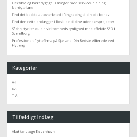
Fleksible og bæredygtige løsninger med serviceudlejning i
Nordsjælland
Find det bedste autoværksted i Ringkøbing til din bils behov
Find den rette brolægger i Roskilde til dine udendørsprojekter
Sådan styrker du din virksomheds synlighed med effektiv SEO i
Svendborg
Professionelt Flyttefirma på Sjælland: Din Bedste Allierede ved
Flytning
Kategorier
A-I
K-S
T-Å
Tilfældigt Indlæg
Akut tandlæge København