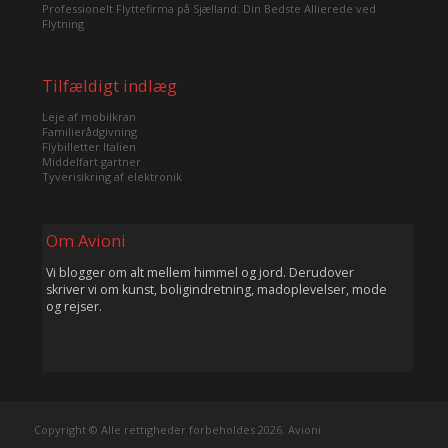
Professionelt Flyttefirma på Sjælland: Din Bedste Allierede ved
Flytning
Tilfældigt indlæg
Leje af mobilkran
Familierådgivning
Flybilletter Italien
Middelfart gartner
Tyverisikring af elektronik
Om Avioni
Vi blogger om alt mellem himmel og jord. Derudover
skriver vi om kunst, boligindretning, madoplevelser, mode
og rejser.
Copyright © Alle rettigheder forbeholdes 2026. Avioni