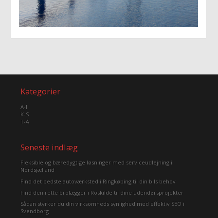
Kategorier
A-I
K-S
T-Å
Seneste indlæg
Fleksible og bæredygtige løsninger med serviceudlejning i
Nordsjælland
Find det bedste autoværksted i Ringkøbing til din bils behov
Find den rette brolægger i Roskilde til dine udendørsprojekter
Sådan styrker du din virksomheds synlighed med effektiv SEO i
Svendborg